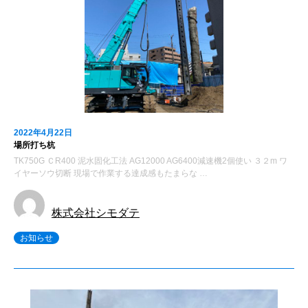
2022年4月22日
場所打ち杭
TK750G ＣR400 泥水固化工法 AG12000 AG6400減速機2個使い ３２m ワ
イヤーソウ切断 現場で作業する達成感もたまらな …
株式会社シモダテ
お知らせ