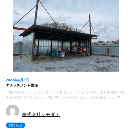
2022年4月2日
アタッチメント置場
73歳になるレジェンドが作ってくれました！ そして4月1日より去年に引続
き新卒者が入社しました☆ 右も左もわからないなか、1から安全について …
株式会社シモダテ
お知らせ