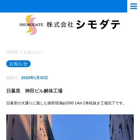
HOME
>
お知らせ
>
お知らせ
投稿日：
2020年1月30日
日暮里 神田ビル解体工場
日暮里の大通りに面した挟所現場φ1000 14m 2本杭抜き工場完了です。